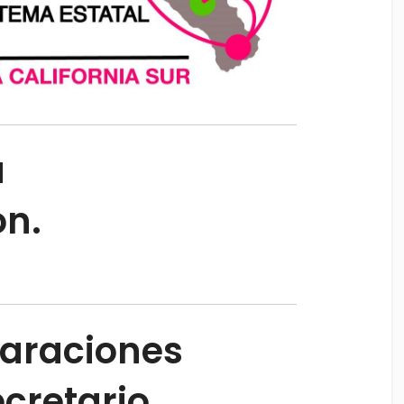
a
ón.
araciones
cretario