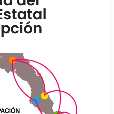
a del
Estatal
upción