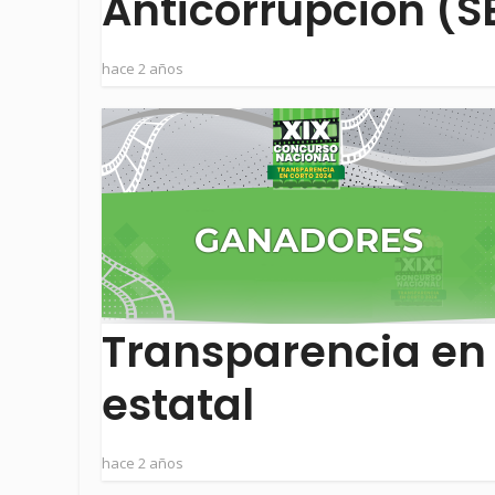
Anticorrupción (S
hace 2 años
Transparencia en 
estatal
hace 2 años