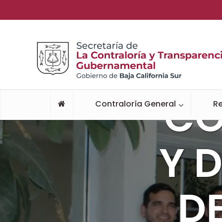
IN
CO
Contraloría General
Re
Y 
D