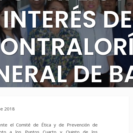
 INTERÉS DE
ONTRALOR
NERAL DE B
LIFORNIA 
 de 2018
mente el Comité de Ética y de Prevención de
hace 8 años
iento a los Puntos Cuarto y Quinto de los