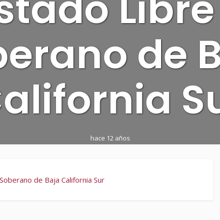
stado Libre
erano de 
alifornia S
hace 12 años
 Soberano de Baja California Sur