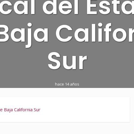
scal del Est
Baja Califo
Sur
hace 14 años
 Baja California Sur