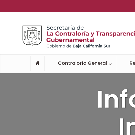
Contraloría General
Re
In
I