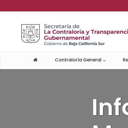
Contraloría General
Re
In