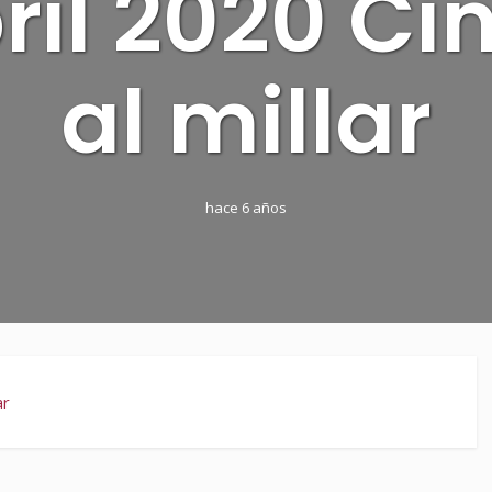
ril 2020 Ci
al millar
hace 6 años
ar