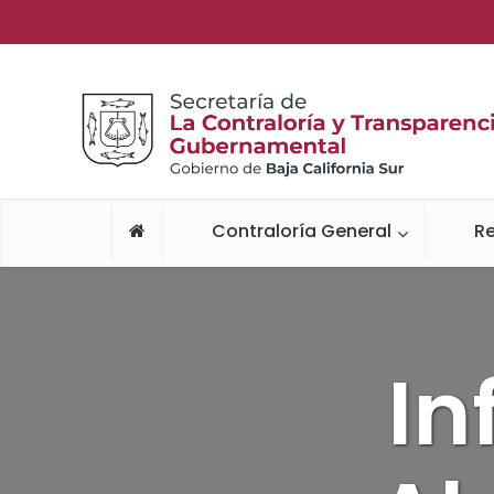
Contraloría General
Re
In