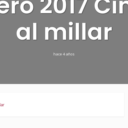
ero 2017 Ci
al millar
hace 4 años
lar