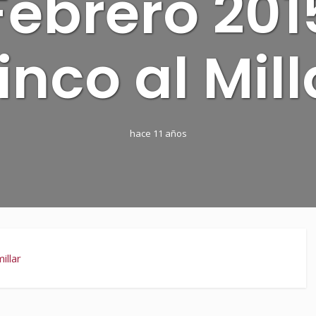
Febrero 201
inco al Mill
hace 11 años
illar