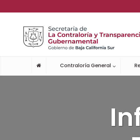
Contraloría General
Re
In