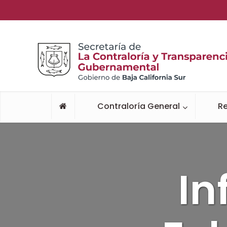
Contraloría General
Re
In