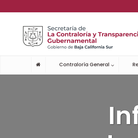
Contraloría General
Re
In