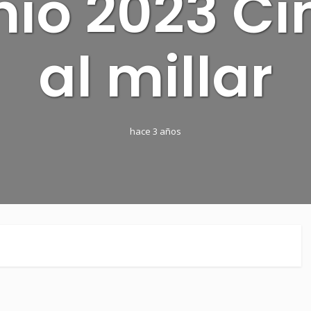
nio 2023 Ci
al millar
hace 3 años