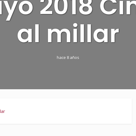
yo 2018 Ci
al millar
hace 8 años
lar