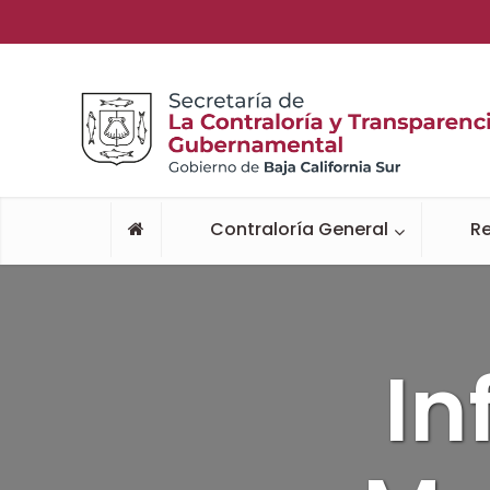
Contraloría General
Re
In