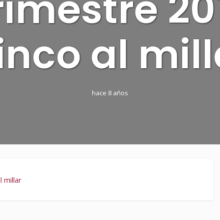
rimestre 20
inco al mill
hace 8 años
 millar