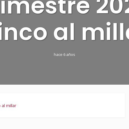
rimestre 20
inco al mill
hace 6 años
l millar