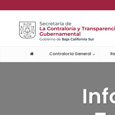
Contraloría General
Re
In