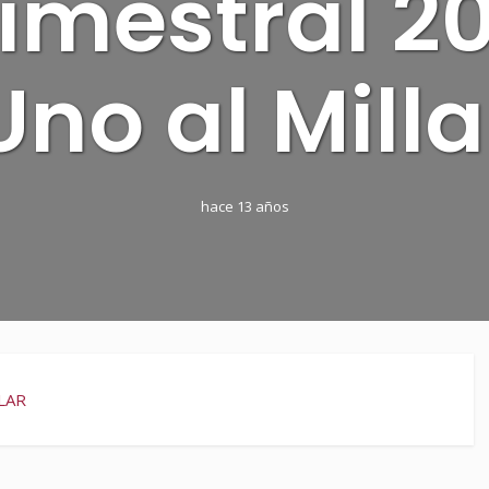
imestral 2
Uno al Milla
hace 13 años
LAR